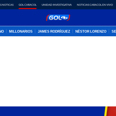
S NOTICAS
GOL CARACOL
UNIDAD INVESTIGATIVA
NOTICIAS CARACOL EN VIVO
INO
MILLONARIOS
JAMES RODRÍGUEZ
NÉSTOR LORENZO
SE
PUBLICIDAD