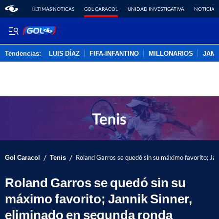
ÚLTIMAS NOTICAS
GOL CARACOL
UNIDAD INVESTIGATIVA
NOTICIAS
Tendencias:
LUIS DÍAZ
FIFA-INFANTINO
MILLONARIOS
JAM
PUBLICIDAD
/
/
Gol Caracol
Tenis
Roland Garros se quedó sin su máximo favorito; Jan
Roland Garros se quedó sin su
máximo favorito; Jannik Sinner,
eliminado en segunda ronda