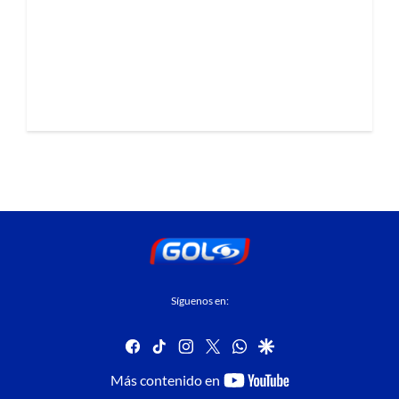
Síguenos en:
facebook
tiktok
instagram
twitter
whatsapp
google
youtube-
Más contenido en
footer