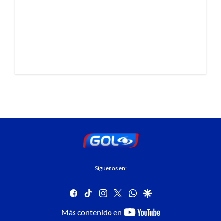
Síguenos en:
facebook
tiktok
instagram
twitter
whatsapp
google
youtube-
Más contenido en
footer