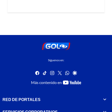
Síguenos en:
facebook
tiktok
instagram
twitter
whatsapp
google
youtube-
Más contenido en
footer
RED DE PORTALES
SERVICIOS CORPORATIVOS