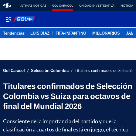
ÚLTIMAS NOTICAS
GOL CARACOL
UNIDAD INVESTIGATIVA
NOTICIAS
Tendencias:
LUIS DÍAZ
FIFA-INFANTINO
MILLONARIOS
JAM
PUBLICIDAD
/
/
Gol Caracol
Selección Colombia
Titulares confirmados de Selección
Titulares confirmados de Selección
Colombia vs Suiza para octavos de
final del Mundial 2026
Consciente de la importancia del partido y que la
clasificación a cuartos de final está en juego, el técnico