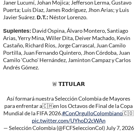
Janer Lucumí, Johan Mojica; Jefferson Lerma, Gustavo
Puerta; Luis Díaz, James Rodríguez, Jhon Arias; y Luis
Javier Suárez.
D.T.:
Néstor Lorenzo.
Suplentes:
David Ospina, Álvaro Montero, Santiago
Arias, Yerry Mina, Willer Dita, Deiver Machado, Kevin
Castaño, Richard Ríos, Jorge Carrascal, Juan Camilo
Portilla, Juan Fernando Quintero, Jhon Córdoba, Juan
Camilo 'Cucho' Hernández, Jaminton Campaz y Carlos
Andrés Gómez.
🚨 𝗧𝗜𝗧𝗨𝗟𝗔𝗥
Así formará nuestra Selección Colombia de Mayores
para enfrentar a🇨🇭en los Octavos de Final de la Copa
Mundial de la FIFA 2026.
#ConOrgulloColombiano
🇨🇴
pic.twitter.com/UYhoD2cWAn
— Selección Colombia (@FCFSeleccionCol)
July 7, 2026