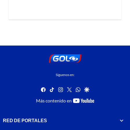
Síguenos en:
facebook
tiktok
instagram
twitter
whatsapp
google
youtube-
Más contenido en
footer
RED DE PORTALES