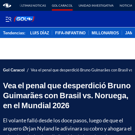
ÚLTIMAS NOTICAS
GOL CARACOL
UNIDAD INVESTIGATIVA
NOTICIAS
Tendencias:
LUIS DÍAZ
FIFA-INFANTINO
MILLONARIOS
JAM
PUBLICIDAD
/
Gol Caracol
Vea el penal que desperdició Bruno Guimarães con Brasil vs
Vea el penal que desperdició Bruno
Guimarães con Brasil vs. Noruega,
en el Mundial 2026
El volante falló desde los doce pasos, luego de que el
arquero Ørjan Nyland le adivinara su cobro y ahogara el