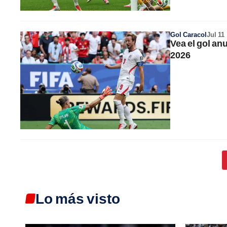
Gol Caracol
Jul 11
Vea el gol an
2026
Lo más visto