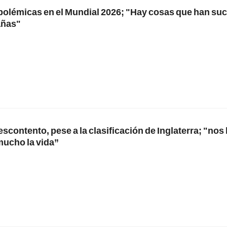
 polémicas en el Mundial 2026; "Hay cosas que han su
añas"
escontento, pese a la clasificación de Inglaterra; "no
ucho la vida”