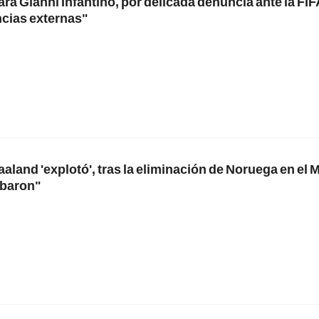
ara Gianni Infantino, por delicada denuncia ante la FIF
ncias externas"
aaland 'explotó', tras la eliminación de Noruega en el 
obaron"