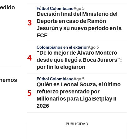
cedido
Fútbol Colombiano
Ago 5
Decisión final del Ministerio del
Deporte en caso de Ramón
Jesurún y su nuevo período en la
FCF
Colombianos en el exterior
Ago 5
"De lo mejor de Álvaro Montero
desde que llegó a Boca Juniors";
por fin lo elogiaron
Fútbol Colombiano
Ago 5
s hemos
Quién es Leonai Souza, el último
refuerzo presentado por
Millonarios para Liga Betplay II
2026
PUBLICIDAD