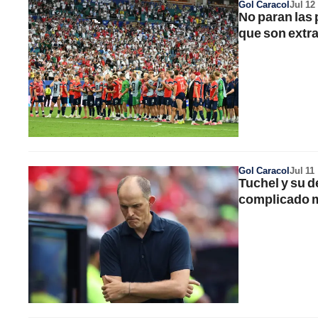
Gol Caracol
Jul 12
No paran las
que son extr
Gol Caracol
Jul 11
Tuchel y su d
complicado m