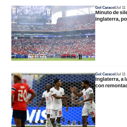
Gol Caracol
Jul 11
Minuto de sil
Inglaterra, p
Gol Caracol
Jul 11
Inglaterra, a
con remontad