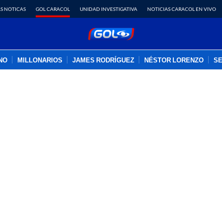
S NOTICAS
GOL CARACOL
UNIDAD INVESTIGATIVA
NOTICIAS CARACOL EN VIVO
INO
MILLONARIOS
JAMES RODRÍGUEZ
NÉSTOR LORENZO
SE
PUBLICIDAD