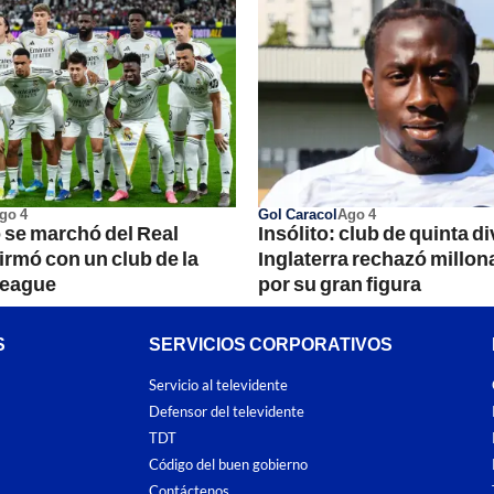
go 4
Gol Caracol
Ago 4
 se marchó del Real
Insólito: club de quinta d
irmó con un club de la
Inglaterra rechazó millona
League
por su gran figura
S
SERVICIOS CORPORATIVOS
Servicio al televidente
Defensor del televidente
TDT
Código del buen gobierno
Contáctenos