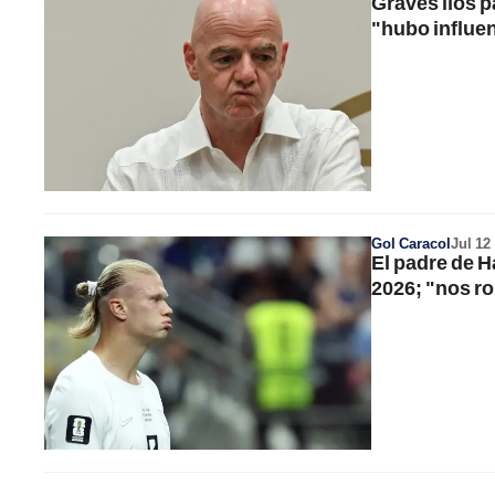
Graves líos p
"hubo influe
Gol Caracol
Jul 12
El padre de H
2026; "nos r