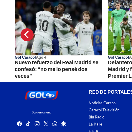
Gol Caracol
Ago 4
Gol Caracol
A
 la
Nuevo refuerzo del Real Madrid se
Delantero
n la
confesó; "no me lo pensé dos
Madrid y f
veces"
Premier 
RED DE PORTALE
Noticias Caracol
Caracol Televisión
Síguenos en:
Blu Radio
facebook
tiktok
instagram
twitter
whatsapp
google
La Kalle
HJCK