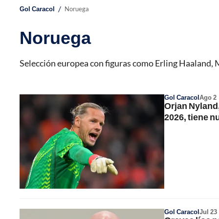
/
Gol Caracol
Noruega
Noruega
Selección europea con figuras como Erling Haaland, 
Gol Caracol
Ago 2
Orjan Nyland,
2026, tiene n
Gol Caracol
Jul 23