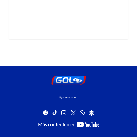
Síguenos en:
facebook
tiktok
instagram
twitter
whatsapp
google
youtube-
Más contenido en
footer