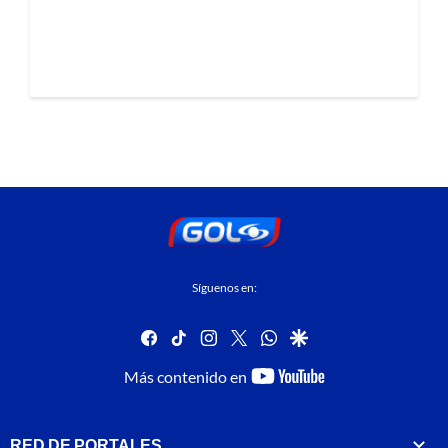
Síguenos en:
facebook
tiktok
instagram
twitter
whatsapp
google
youtube-
Más contenido en
footer
RED DE PORTALES