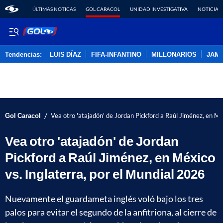
ÚLTIMAS NOTICAS
GOL CARACOL
UNIDAD INVESTIGATIVA
NOTICIAS
Tendencias:
LUIS DÍAZ
FIFA-INFANTINO
MILLONARIOS
JAM
PUBLICIDAD
/
Gol Caracol
Vea otro 'atajadón' de Jordan Pickford a Raúl Jiménez, en Mé
Vea otro 'atajadón' de Jordan
Pickford a Raúl Jiménez, en México
vs. Inglaterra, por el Mundial 2026
Nuevamente el guardameta inglés voló bajo los tres
palos para evitar el segundo de la anfitriona, al cierre de