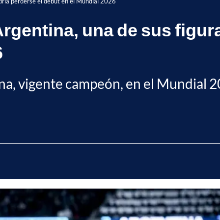
odría perderse el debut en el Mundial 2026
rgentina, una de sus figur
6
ina, vigente campeón, en el Mundial 20