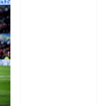
X
Whatsapp