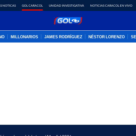
S NOTICAS
GOL CARACOL
UNIDAD INVESTIGATIVA
NOTICIAS CARACOL EN VIVO
INO
MILLONARIOS
JAMES RODRÍGUEZ
NÉSTOR LORENZO
SE
PUBLICIDAD