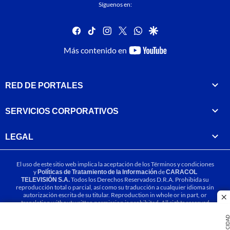
Síguenos en:
facebook
tiktok
instagram
twitter
whatsapp
google
youtube-
Más contenido en
footer
RED DE PORTALES
SERVICIOS CORPORATIVOS
LEGAL
El uso de este sitio web implica la aceptación de los
Términos y condiciones
y
Políticas de Tratamiento de la Información
de
CARACOL
TELEVISIÓN S.A.
Todos los Derechos Reservados D.R.A. Prohibida su
reproducción total o parcial, así como su traducción a cualquier idioma sin
autorización escrita de su titular. Reproduction in whole or in part, or
cl
translation without written permission is prohibited. All rights reserved
2025.
PUBLICIDA