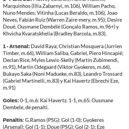
Marquinhos (Illia Zabarnyi, m.106), William Pacho,
Nuno Mendes; Vitinha (Lucas Beraldo, m.106), Joao
Neves, Fabián Ruiz (Warren Zaire-mery, m.95); Desire
Doué, Ousmane Dembélé (Gonçalo Ramos, m.96+) y
Khvicha Kvaratskhelia (Bradley Barcola, m.83).
1 - Arsenal:
David Raya; Christian Mosquera (Jurrien
Timber, m.66), William Saliba, Gabriel, Piero Hincapié;
Declan Rice, Myles Lewis-Skelly (Martin Zubimendi,
m.91), Martin Odegaard (Viktor Gyokeres, m.66),
Bukayo Saka (Noni Madueke, m.83), Leandro Trossard
(Gabriel Martinelli, m.83) y Kai Havertz (Ebrechi Eze,
m.91)
Goles:
0-1, m.6: Kai Havertz. 1-1, m.65: Ousmane
Dembele, de penalti.
Penaltis
: G.Ramos (PSG): Gol (1-0); Gyokeres
(Arsenal): Gol (1-1); Doue (PSG): Gol (2-1); Eze