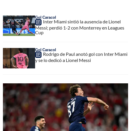
Gol Caracol
Inter Miami sintió la ausencia de Lionel
Messi; perdió 1-2 con Monterrey en Leagues
Cup
Gol Caracol
Rodrigo de Paul anotó gol con Inter Miami
y se lo dedicó a Lionel Messi