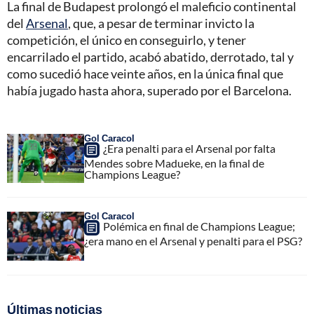
La final de Budapest prolongó el maleficio continental
del
Arsenal
, que, a pesar de terminar invicto la
competición, el único en conseguirlo, y tener
encarrilado el partido, acabó abatido, derrotado, tal y
como sucedió hace veinte años, en la única final que
había jugado hasta ahora, superado por el Barcelona.
Gol Caracol
¿Era penalti para el Arsenal por falta
Mendes sobre Madueke, en la final de
Champions League?
Gol Caracol
Polémica en final de Champions League;
¿era mano en el Arsenal y penalti para el PSG?
Últimas noticias