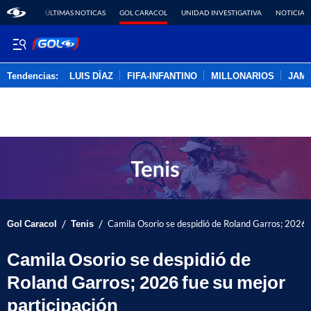
ÚLTIMAS NOTICAS
GOL CARACOL
UNIDAD INVESTIGATIVA
NOTICIAS
Tendencias:
LUIS DÍAZ
FIFA-INFANTINO
MILLONARIOS
JAM
PUBLICIDAD
/
/
Gol Caracol
Tenis
Camila Osorio se despidió de Roland Garros; 2026 f
Camila Osorio se despidió de
Roland Garros; 2026 fue su mejor
participación