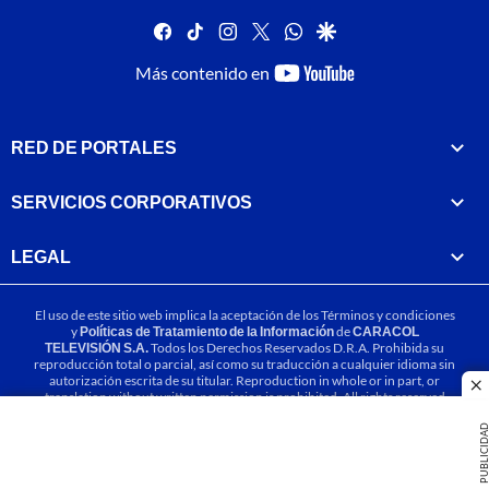
facebook
tiktok
instagram
twitter
whatsapp
google
youtube-
Más contenido en
footer
RED DE PORTALES
SERVICIOS CORPORATIVOS
LEGAL
El uso de este sitio web implica la aceptación de los
Términos y condiciones
y
Políticas de Tratamiento de la Información
de
CARACOL
TELEVISIÓN S.A.
Todos los Derechos Reservados D.R.A. Prohibida su
reproducción total o parcial, así como su traducción a cualquier idioma sin
autorización escrita de su titular. Reproduction in whole or in part, or
cl
translation without written permission is prohibited. All rights reserved
2025.
PUBLICIDA
MIEMBRO DE: