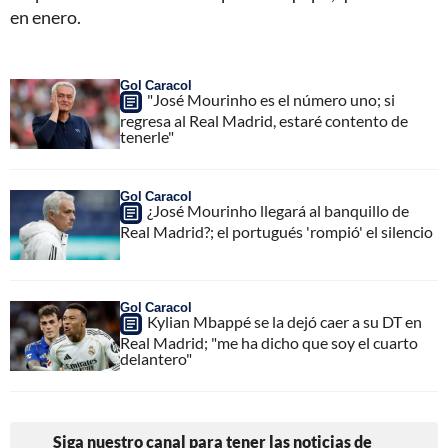
en enero.
Gol Caracol
"José Mourinho es el número uno; si
regresa al Real Madrid, estaré contento de
tenerle"
Gol Caracol
¿José Mourinho llegará al banquillo de
Real Madrid?; el portugués 'rompió' el silencio
Gol Caracol
Kylian Mbappé se la dejó caer a su DT en
Real Madrid; "me ha dicho que soy el cuarto
delantero"
Siga nuestro canal para tener las noticias de