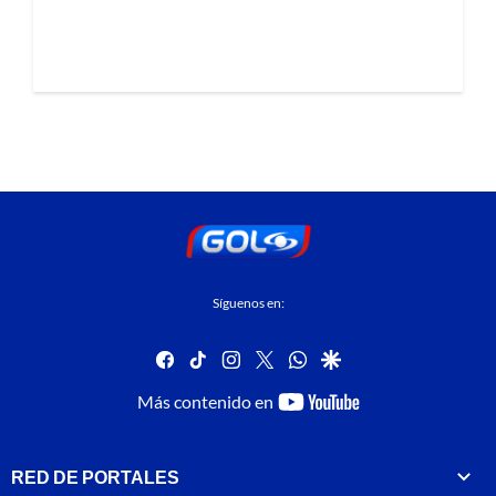
Síguenos en:
facebook
tiktok
instagram
twitter
whatsapp
google
youtube-
Más contenido en
footer
RED DE PORTALES