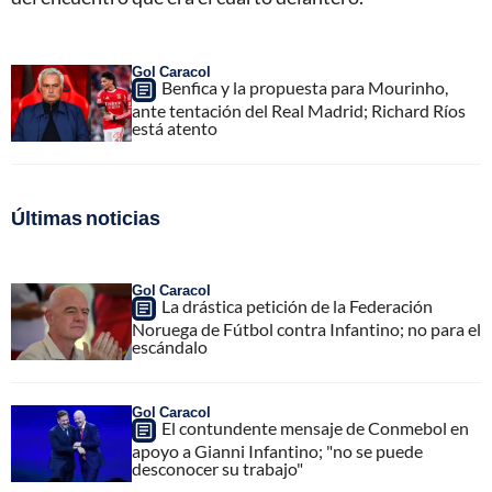
Gol Caracol
Benfica y la propuesta para Mourinho,
ante tentación del Real Madrid; Richard Ríos
está atento
Últimas noticias
Gol Caracol
La drástica petición de la Federación
Noruega de Fútbol contra Infantino; no para el
escándalo
Gol Caracol
El contundente mensaje de Conmebol en
apoyo a Gianni Infantino; "no se puede
desconocer su trabajo"