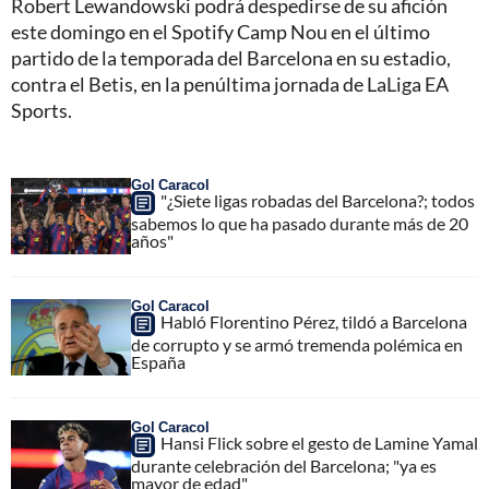
Robert Lewandowski podrá despedirse de su afición
este domingo en el Spotify Camp Nou en el último
partido de la temporada del Barcelona en su estadio,
contra el Betis, en la penúltima jornada de LaLiga EA
Sports.
Gol Caracol
"¿Siete ligas robadas del Barcelona?; todos
sabemos lo que ha pasado durante más de 20
años"
Gol Caracol
Habló Florentino Pérez, tildó a Barcelona
de corrupto y se armó tremenda polémica en
España
Gol Caracol
Hansi Flick sobre el gesto de Lamine Yamal
durante celebración del Barcelona; "ya es
mayor de edad"