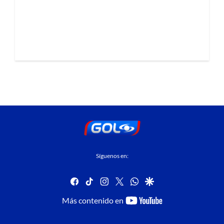
Síguenos en:
facebook
tiktok
instagram
twitter
whatsapp
google
youtube-
Más contenido en
footer