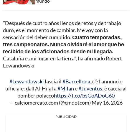
mundo"
"Después de cuatro años llenos de retos y de trabajo
duro, es el momento de cambiar. Me voy con la
sensación del deber cumplido.
Cuatro temporadas,
tres campeonatos. Nunca olvidaré el amor que he
recibido de los aficionados desde mi llegada.
Cataluña es mi lugar en la tierra", ha afirmado Robert
Lewandowski.
#Lewandowski
lascia il
#Barcellona
, c'è l'annuncio
ufficiale: dall'Al-Hilal a
#Milan
e
#Juventus
, è caccia al
bomber polacco
https://t.co/bsGoADoG60
— calciomercato.com (@cmdotcom)
May 16, 2026
PUBLICIDAD