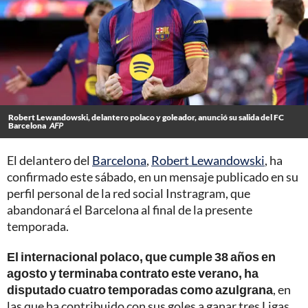
Robert Lewandowski, delantero polaco y goleador, anunció su salida del FC
Barcelona
AFP
El delantero del
Barcelona
,
Robert Lewandowski
, ha
confirmado este sábado, en un mensaje publicado en su
perfil personal de la red social Instragram, que
abandonará el Barcelona al final de la presente
temporada.
El internacional polaco, que cumple 38 años en
agosto y terminaba contrato este verano, ha
disputado cuatro temporadas como azulgrana
, en
las que ha contribuido con sus goles a ganar tres Ligas,