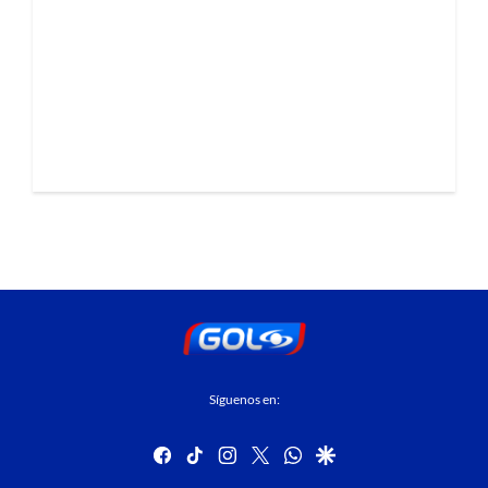
Síguenos en:
facebook
tiktok
instagram
twitter
whatsapp
google