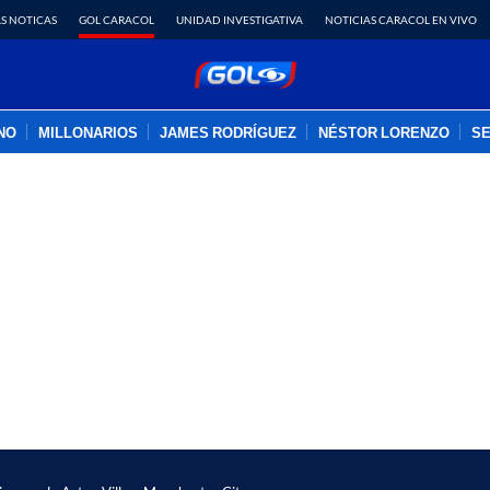
S NOTICAS
GOL CARACOL
UNIDAD INVESTIGATIVA
NOTICIAS CARACOL EN VIVO
INO
MILLONARIOS
JAMES RODRÍGUEZ
NÉSTOR LORENZO
SE
PUBLICIDAD