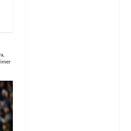
a,
rimer