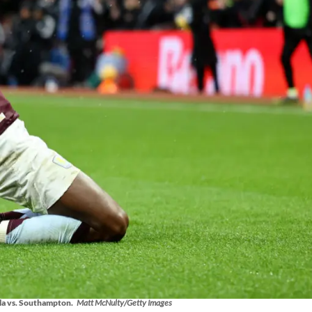
la vs. Southampton.
Matt McNulty/Getty Images