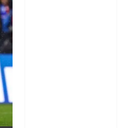
X
Whatsapp