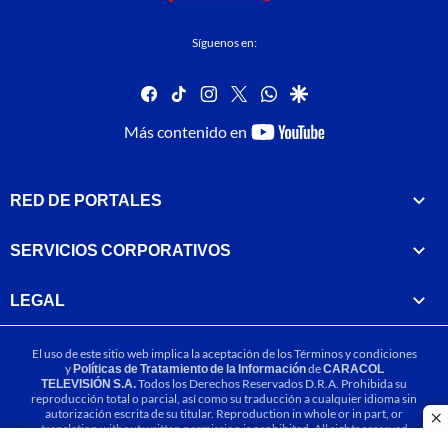
Síguenos en:
facebook
tiktok
instagram
twitter
whatsapp
google
youtube-
Más contenido en
footer
RED DE PORTALES
SERVICIOS CORPORATIVOS
LEGAL
El uso de este sitio web implica la aceptación de los
Términos y condiciones
y
Políticas de Tratamiento de la Información
de
CARACOL
TELEVISIÓN S.A.
Todos los Derechos Reservados D.R.A. Prohibida su
reproducción total o parcial, así como su traducción a cualquier idioma sin
autorización escrita de su titular. Reproduction in whole or in part, or
cl
translation without written permission is prohibited. All rights reserved
2025.