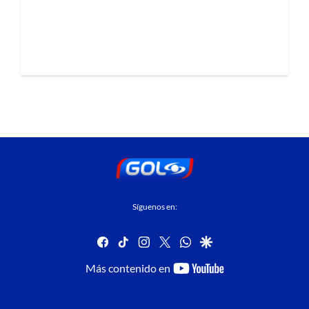
Síguenos en:
facebook
tiktok
instagram
twitter
whatsapp
google
youtube-
Más contenido en
footer