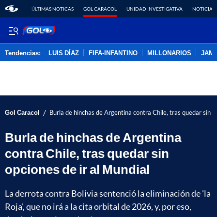
ÚLTIMAS NOTICAS
GOL CARACOL
UNIDAD INVESTIGATIVA
NOTICIAS
Tendencias:
LUIS DÍAZ
FIFA-INFANTINO
MILLONARIOS
JAM
PUBLICIDAD
/
Gol Caracol
Burla de hinchas de Argentina contra Chile, tras quedar sin o
Burla de hinchas de Argentina
contra Chile, tras quedar sin
opciones de ir al Mundial
La derrota contra Bolivia sentenció la eliminación de 'la
Roja', que no irá a la cita orbital de 2026, y, por eso,