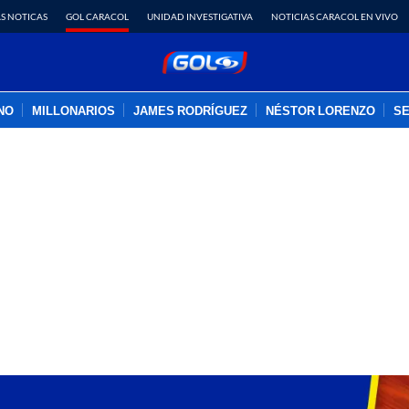
S NOTICAS
GOL CARACOL
UNIDAD INVESTIGATIVA
NOTICIAS CARACOL EN VIVO
INO
MILLONARIOS
JAMES RODRÍGUEZ
NÉSTOR LORENZO
SE
PUBLICIDAD