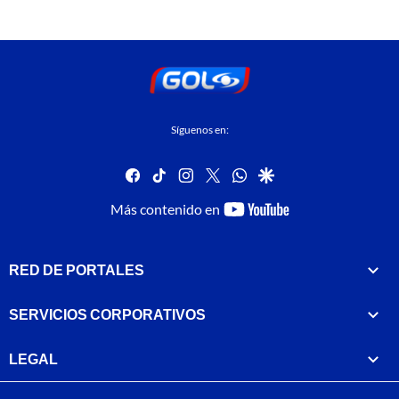
Síguenos en:
facebook
tiktok
instagram
twitter
whatsapp
google
youtube-
Más contenido en
footer
RED DE PORTALES
SERVICIOS CORPORATIVOS
LEGAL