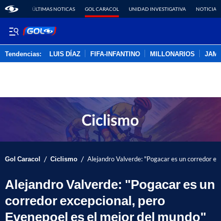
ÚLTIMAS NOTICAS
GOL CARACOL
UNIDAD INVESTIGATIVA
NOTICIAS
Tendencias:
LUIS DÍAZ
FIFA-INFANTINO
MILLONARIOS
JAM
PUBLICIDAD
/
/
Gol Caracol
Ciclismo
Alejandro Valverde: "Pogacar es un corredor ex
Alejandro Valverde: "Pogacar es un
corredor excepcional, pero
Evenepoel es el mejor del mundo"