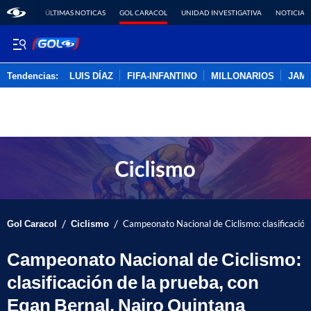
ÚLTIMAS NOTICAS
GOL CARACOL
UNIDAD INVESTIGATIVA
NOTICIAS
Tendencias:
LUIS DÍAZ
FIFA-INFANTINO
MILLONARIOS
JAM
PUBLICIDAD
/
/
Gol Caracol
Ciclismo
Campeonato Nacional de Ciclismo: clasificación
Campeonato Nacional de Ciclismo:
clasificación de la prueba, con
Egan Bernal, Nairo Quintana