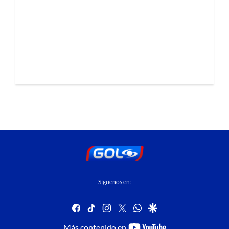
Síguenos en:
facebook
tiktok
instagram
twitter
whatsapp
google
youtube-
Más contenido en