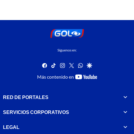
Síguenos en:
facebook
tiktok
instagram
twitter
whatsapp
google
youtube-
Más contenido en
footer
RED DE PORTALES
SERVICIOS CORPORATIVOS
LEGAL