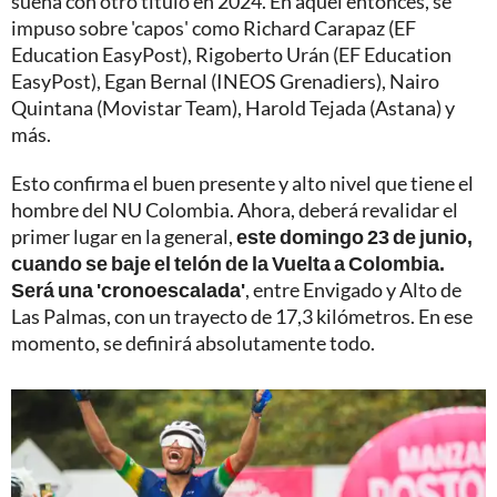
sueña con otro título en 2024. En aquel entonces, se
impuso sobre 'capos' como Richard Carapaz (EF
Education EasyPost), Rigoberto Urán (EF Education
EasyPost), Egan Bernal (INEOS Grenadiers), Nairo
Quintana (Movistar Team), Harold Tejada (Astana) y
más.
Esto confirma el buen presente y alto nivel que tiene el
hombre del NU Colombia. Ahora, deberá revalidar el
primer lugar en la general,
este domingo 23 de junio,
cuando se baje el telón de la Vuelta a Colombia.
Será una 'cronoescalada'
, entre Envigado y Alto de
Las Palmas, con un trayecto de 17,3 kilómetros. En ese
momento, se definirá absolutamente todo.