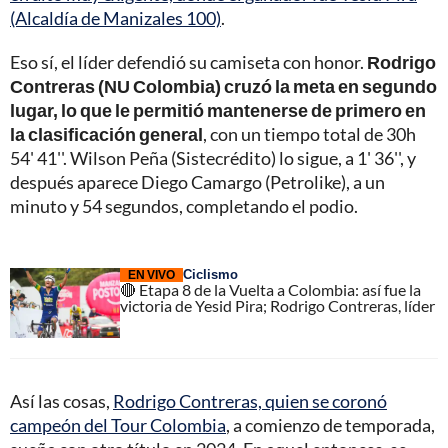
(Alcaldía de Manizales 100)
.
Eso sí, el líder defendió su camiseta con honor.
Rodrigo
Contreras (NU Colombia) cruzó la meta en segundo
lugar, lo que le permitió mantenerse de primero en
la clasificación general
, con un tiempo total de 30h
54' 41''. Wilson Peña (Sistecrédito) lo sigue, a 1' 36'', y
después aparece Diego Camargo (Petrolike), a un
minuto y 54 segundos, completando el podio.
Ciclismo
EN VIVO
🔴 Etapa 8 de la Vuelta a Colombia: así fue la
victoria de Yesid Pira; Rodrigo Contreras, líder
Así las cosas,
Rodrigo Contreras, quien se coronó
campeón del Tour Colombia
, a comienzo de temporada,