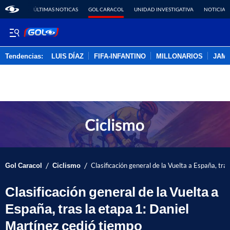
ÚLTIMAS NOTICAS
GOL CARACOL
UNIDAD INVESTIGATIVA
NOTICIAS
Tendencias:
LUIS DÍAZ
FIFA-INFANTINO
MILLONARIOS
JAM
PUBLICIDAD
/
/
Gol Caracol
Ciclismo
Clasificación general de la Vuelta a España, tra
Clasificación general de la Vuelta a
España, tras la etapa 1: Daniel
Martínez cedió tiempo