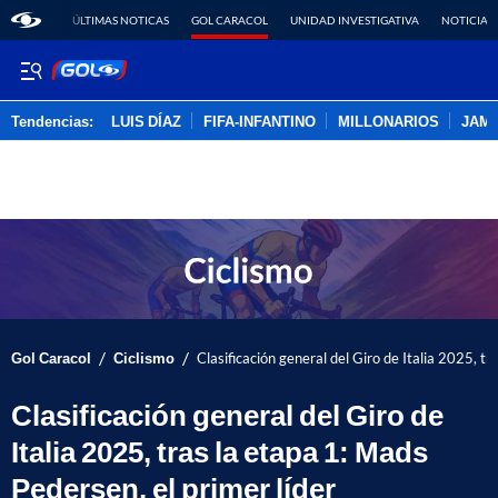
ÚLTIMAS NOTICAS
GOL CARACOL
UNIDAD INVESTIGATIVA
NOTICIAS
Tendencias:
LUIS DÍAZ
FIFA-INFANTINO
MILLONARIOS
JAM
PUBLICIDAD
/
/
Gol Caracol
Ciclismo
Clasificación general del Giro de Italia 2025, tr
Clasificación general del Giro de
Italia 2025, tras la etapa 1: Mads
Pedersen, el primer líder