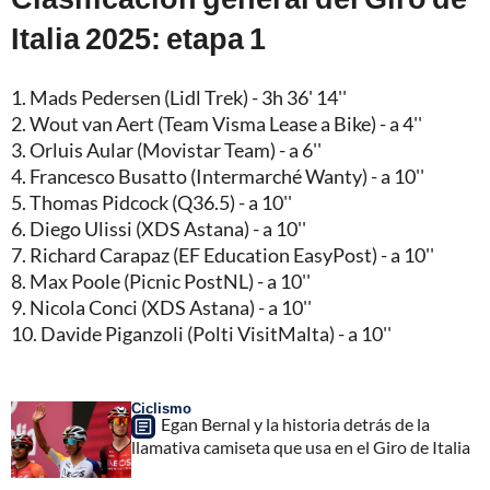
Italia 2025: etapa 1
1. Mads Pedersen (Lidl Trek) - 3h 36' 14''
2. Wout van Aert (Team Visma Lease a Bike) - a 4''
3. Orluis Aular (Movistar Team) - a 6''
4. Francesco Busatto (Intermarché Wanty) - a 10''
5. Thomas Pidcock (Q36.5) - a 10''
6. Diego Ulissi (XDS Astana) - a 10''
7. Richard Carapaz (EF Education EasyPost) - a 10''
8. Max Poole (Picnic PostNL) - a 10''
9. Nicola Conci (XDS Astana) - a 10''
10. Davide Piganzoli (Polti VisitMalta) - a 10''
Ciclismo
Egan Bernal y la historia detrás de la
llamativa camiseta que usa en el Giro de Italia