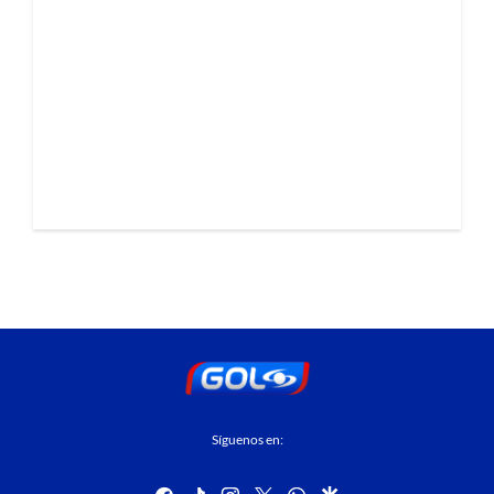
Síguenos en:
facebook
tiktok
instagram
twitter
whatsapp
google