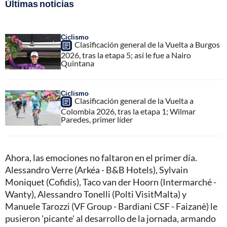
Últimas noticias
Ciclismo
Clasificación general de la Vuelta a Burgos
2026, tras la etapa 5; así le fue a Nairo
Quintana
Ciclismo
Clasificación general de la Vuelta a
Colombia 2026, tras la etapa 1; Wilmar
Paredes, primer líder
Ahora, las emociones no faltaron en el primer día.
Alessandro Verre (Arkéa - B&B Hotels), Sylvain
Moniquet (Cofidis), Taco van der Hoorn (Intermarché -
Wanty), Alessandro Tonelli (Polti VisitMalta) y
Manuele Tarozzi (VF Group - Bardiani CSF - Faizanè) le
pusieron 'picante' al desarrollo de la jornada, armando