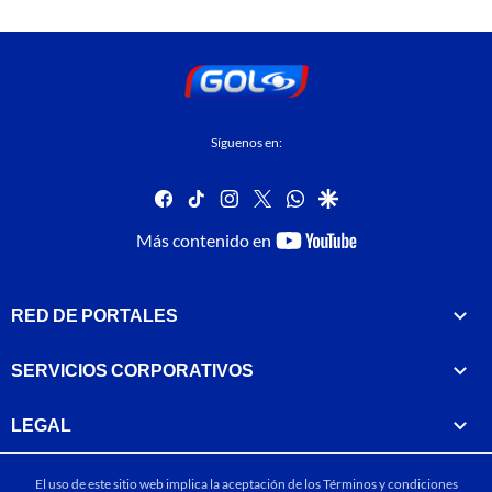
Síguenos en:
facebook
tiktok
instagram
twitter
whatsapp
google
youtube-
Más contenido en
footer
RED DE PORTALES
SERVICIOS CORPORATIVOS
LEGAL
El uso de este sitio web implica la aceptación de los
Términos y condiciones