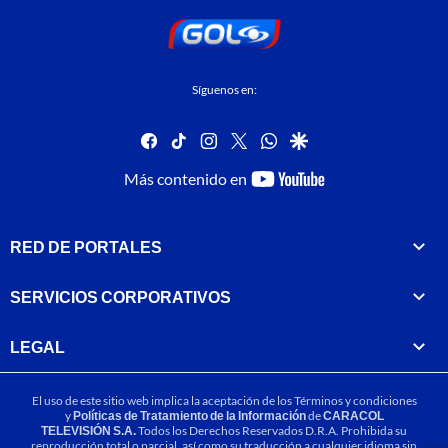
Síguenos en:
facebook
tiktok
instagram
twitter
whatsapp
google
youtube-
Más contenido en
footer
RED DE PORTALES
SERVICIOS CORPORATIVOS
LEGAL
El uso de este sitio web implica la aceptación de los
Términos y condiciones
y
Políticas de Tratamiento de la Información
de
CARACOL
TELEVISIÓN S.A.
Todos los Derechos Reservados D.R.A. Prohibida su
reproducción total o parcial, así como su traducción a cualquier idioma sin