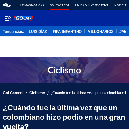
ÚLTIMAS NOTICAS
GOL CARACOL
UNIDAD INVESTIGATIVA
NOTICIAS
Tendencias:
LUIS DÍAZ
FIFA-INFANTINO
MILLONARIOS
JAM
PUBLICIDAD
/
/
Gol Caracol
Ciclismo
¿Cuándo fue la última vez que un colombiano hi
¿Cuándo fue la última vez que un
colombiano hizo podio en una gran
vuelta?