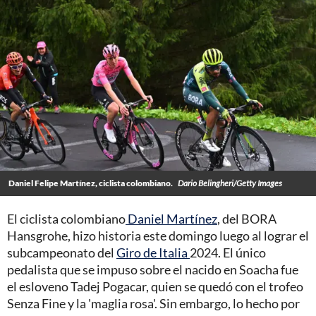
Daniel Felipe Martínez, ciclista colombiano.
Dario Belingheri/Getty Images
El ciclista colombiano
Daniel Martínez
, del BORA
Hansgrohe, hizo historia este domingo luego al lograr el
subcampeonato del
Giro de Italia
2024. El único
pedalista que se impuso sobre el nacido en Soacha fue
el esloveno Tadej Pogacar, quien se quedó con el trofeo
Senza Fine y la 'maglia rosa'. Sin embargo, lo hecho por