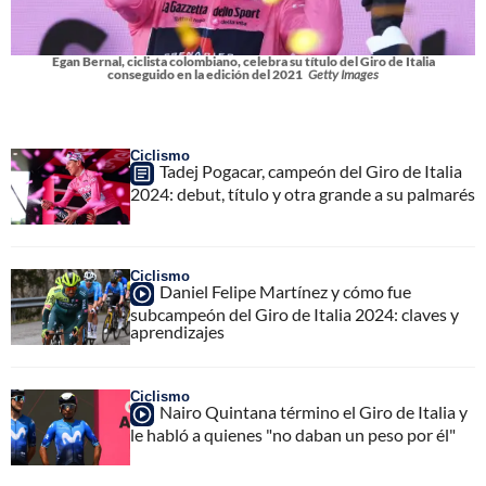
Egan Bernal, ciclista colombiano, celebra su título del Giro de Italia
conseguido en la edición del 2021
Getty Images
Ciclismo
Tadej Pogacar, campeón del Giro de Italia
2024: debut, título y otra grande a su palmarés
Ciclismo
Daniel Felipe Martínez y cómo fue
subcampeón del Giro de Italia 2024: claves y
aprendizajes
Ciclismo
Nairo Quintana término el Giro de Italia y
le habló a quienes "no daban un peso por él"