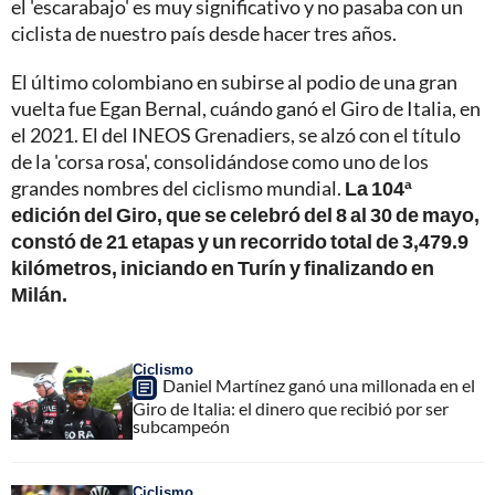
el 'escarabajo' es muy significativo y no pasaba con un
ciclista de nuestro país desde hacer tres años.
El último colombiano en subirse al podio de una gran
vuelta fue Egan Bernal, cuándo ganó el Giro de Italia, en
el 2021. El del INEOS Grenadiers, se alzó con el título
de la 'corsa rosa', consolidándose como uno de los
grandes nombres del ciclismo mundial.
La 104ª
edición del Giro, que se celebró del 8 al 30 de mayo,
constó de 21 etapas y un recorrido total de 3,479.9
kilómetros, iniciando en Turín y finalizando en
Milán.
Ciclismo
Daniel Martínez ganó una millonada en el
Giro de Italia: el dinero que recibió por ser
subcampeón
Ciclismo