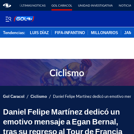
ÚLTIMAS NOTICAS
GOL CARACOL
UNIDAD INVESTIGATIVA
NOTICIAS
Tendencias:
LUIS DÍAZ
FIFA-INFANTINO
MILLONARIOS
JAM
PUBLICIDAD
/
/
Gol Caracol
Ciclismo
Daniel Felipe Martínez dedicó un emotivo mensaj
Daniel Felipe Martínez dedicó un
emotivo mensaje a Egan Bernal,
tras su regreso al Tour de Francia