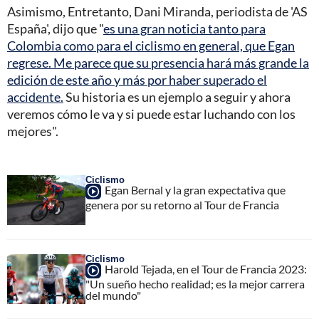
Asimismo, Entretanto, Dani Miranda, periodista de 'AS
España', dijo que "
es una gran noticia tanto para
Colombia como para el ciclismo en general, que Egan
regrese. Me parece que su presencia hará más grande la
edición de este año y más por haber superado el
accidente.
Su historia es un ejemplo a seguir y ahora
veremos cómo le va y si puede estar luchando con los
mejores".
Ciclismo
Egan Bernal y la gran expectativa que
genera por su retorno al Tour de Francia
Ciclismo
Harold Tejada, en el Tour de Francia 2023:
"Un sueño hecho realidad; es la mejor carrera
del mundo"