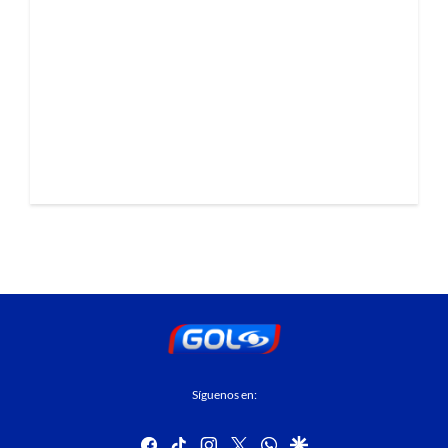
Síguenos en:
facebook
tiktok
instagram
twitter
whatsapp
google