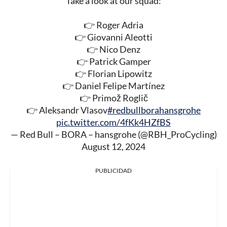
Take a look at our squad:
👉 Roger Adria
👉 Giovanni Aleotti
👉 Nico Denz
👉 Patrick Gamper
👉 Florian Lipowitz
👉 Daniel Felipe Martínez
👉 Primož Roglič
👉 Aleksandr Vlasov
#redbullborahansgrohe
pic.twitter.com/4fKk4HZfBS
— Red Bull – BORA – hansgrohe (@RBH_ProCycling)
August 12, 2024
PUBLICIDAD