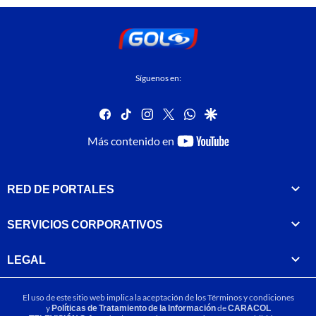
Síguenos en:
facebook
tiktok
instagram
twitter
whatsapp
google
youtube-
Más contenido en
footer
RED DE PORTALES
SERVICIOS CORPORATIVOS
LEGAL
El uso de este sitio web implica la aceptación de los
Términos y condiciones
y
Políticas de Tratamiento de la Información
de
CARACOL