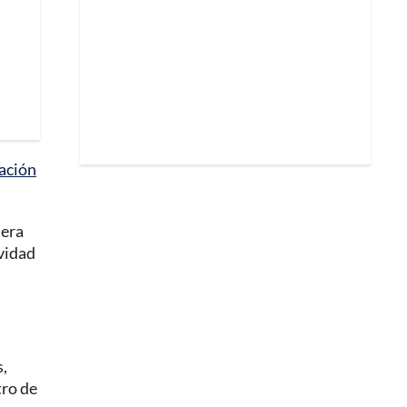
ración
 era
ividad
s,
tro de