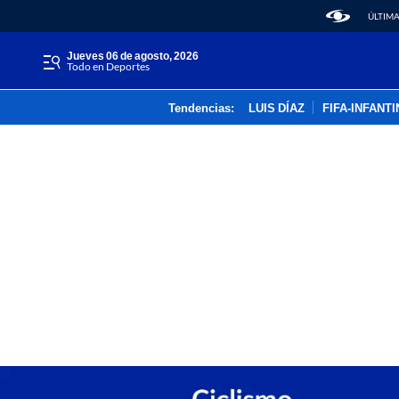
ÚLTIMA
jueves 06 de agosto, 2026
Todo en Deportes
Tendencias:
LUIS DÍAZ
FIFA-INFANT