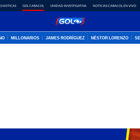
S NOTICAS
GOL CARACOL
UNIDAD INVESTIGATIVA
NOTICIAS CARACOL EN VIVO
INO
MILLONARIOS
JAMES RODRÍGUEZ
NÉSTOR LORENZO
SE
PUBLICIDAD