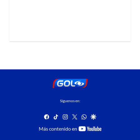
Síguenos en:
facebook
tiktok
instagram
twitter
whatsapp
google
youtube-
Más contenido en
footer