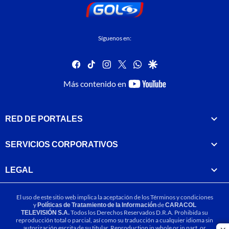
Síguenos en:
facebook
tiktok
instagram
twitter
whatsapp
google
youtube-
Más contenido en
footer
RED DE PORTALES
SERVICIOS CORPORATIVOS
LEGAL
El uso de este sitio web implica la aceptación de los
Términos y condiciones
y
Políticas de Tratamiento de la Información
de
CARACOL
TELEVISIÓN S.A.
Todos los Derechos Reservados D.R.A. Prohibida su
reproducción total o parcial, así como su traducción a cualquier idioma sin
autorización escrita de su titular. Reproduction in whole or in part, or