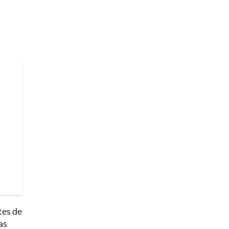
tes de
as