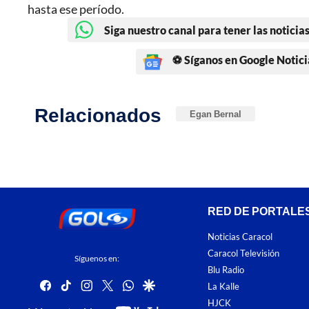
hasta ese período.
Siga nuestro canal para tener las noticias
⚽ Síganos en Google Notici
Relacionados
Egan Bernal
RED DE PORTALE
Noticias Caracol
Caracol Televisión
Síguenos en:
Blu Radio
facebook
tiktok
instagram
twitter
whatsapp
google
La Kalle
HJCK