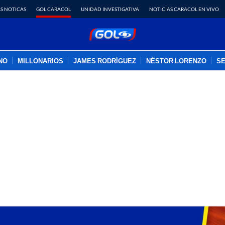
S NOTICAS
GOL CARACOL
UNIDAD INVESTIGATIVA
NOTICIAS CARACOL EN VIVO
INO
MILLONARIOS
JAMES RODRÍGUEZ
NÉSTOR LORENZO
SE
PUBLICIDAD