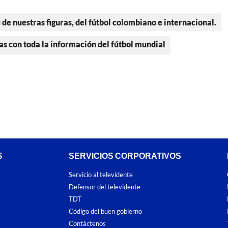
 de nuestras figuras, del fútbol colombiano e internacional.
as con toda la información del fútbol mundial
S
SERVICIOS CORPORATIVOS
Servicio al televidente
Defensor del televidente
TDT
Código del buen gobierno
Contáctenos