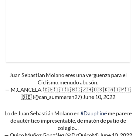
Juan Sebastian Molano eres una verguenza para el
Ciclismo,menudo abusón.
— M.CANCELA. 🇩🇪🇮🇹🇬🇧🇨🇿🇭🇺🇸🇰🇦🇹🇵🇹
🇧🇪 (@can_summeren27)
June 10, 2022
Lo de Juan Sebastián Molano en
#Dauphiné
me parece
de auténtico impresentable, de matón de patio de
colegio…
— Quico Muñoz González (@DrQuicoM)
June 10, 2022