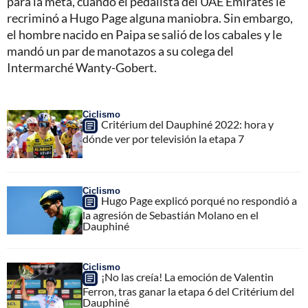
para la meta, cuando el pedalista del UAE Emirates le
recriminó a Hugo Page alguna maniobra. Sin embargo,
el hombre nacido en Paipa se salió de los cabales y le
mandó un par de manotazos a su colega del
Intermarché Wanty-Gobert.
Ciclismo
Critérium del Dauphiné 2022: hora y
dónde ver por televisión la etapa 7
Ciclismo
Hugo Page explicó porqué no respondió a
la agresión de Sebastián Molano en el
Dauphiné
Ciclismo
¡No las creía! La emoción de Valentin
Ferron, tras ganar la etapa 6 del Critérium del
Dauphiné