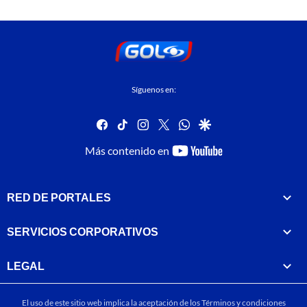
Síguenos en:
facebook
tiktok
instagram
twitter
whatsapp
google
youtube-
Más contenido en
footer
RED DE PORTALES
SERVICIOS CORPORATIVOS
LEGAL
El uso de este sitio web implica la aceptación de los
Términos y condiciones