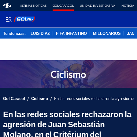
ÚLTIMAS NOTICAS
GOL CARACOL
UNIDAD INVESTIGATIVA
NOTICIAS
Tendencias:
LUIS DÍAZ
FIFA-INFANTINO
MILLONARIOS
JAM
PUBLICIDAD
/
/
Gol Caracol
Ciclismo
En las redes sociales rechazaron la agresión de
En las redes sociales rechazaron la
agresión de Juan Sebastián
Molano, en el Critérium del