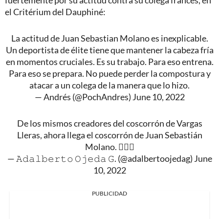
fuertemente por su actitud contra su colega francés, en
el Critérium del Dauphiné:
La actitud de Juan Sebastian Molano es inexplicable.
Un deportista de élite tiene que mantener la cabeza fría
en momentos cruciales. Es su trabajo. Para eso entrena.
Para eso se prepara. No puede perder la compostura y
atacar a un colega de la manera que lo hizo.
— Andrés (@PochAndres)
June 10, 2022
De los mismos creadores del coscorrón de Vargas
Lleras, ahora llega el coscorrón de Juan Sebastián
Molano. 🚴🏼‍♂️
— 𝙰𝚍𝚊𝚕𝚋𝚎𝚛𝚝𝚘 𝙾𝚓𝚎𝚍𝚊 𝙶. (@adalbertoojedag)
June
10, 2022
PUBLICIDAD