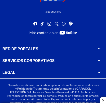
Síguenos en:
facebook
tiktok
instagram
twitter
whatsapp
google
youtube-
Más contenido en
footer
RED DE PORTALES
SERVICIOS CORPORATIVOS
LEGAL
El uso de este sitio web implica la aceptación de los
Términos y condiciones
y
Políticas de Tratamiento de la Información
de
CARACOL
TELEVISIÓN S.A.
Todos los Derechos Reservados D.R.A. Prohibida su
reproducción total o parcial, así como su traducción a cualquier idioma sin
autorización escrita de su titular. Reproduction in whole or in part, or
cl
translation without written permission is prohibited. All rights reserved