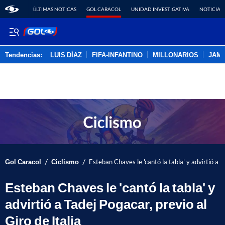
ÚLTIMAS NOTICAS
GOL CARACOL
UNIDAD INVESTIGATIVA
NOTICIAS
Tendencias:
LUIS DÍAZ
FIFA-INFANTINO
MILLONARIOS
JAM
PUBLICIDAD
/
/
Gol Caracol
Ciclismo
Esteban Chaves le 'cantó la tabla' y advirtió a T
Esteban Chaves le 'cantó la tabla' y
advirtió a Tadej Pogacar, previo al
Giro de Italia