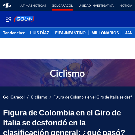
ÚLTIMAS NOTICAS
GOL CARACOL
UNIDAD INVESTIGATIVA
NOTICIAS
Tendencias:
LUIS DÍAZ
FIFA-INFANTINO
MILLONARIOS
JAM
PUBLICIDAD
/
/
Gol Caracol
Ciclismo
Figura de Colombia en el Giro de Italia se desfon
Figura de Colombia en el Giro de
Italia se desfondó en la
clasificación general; ¿qué pasó?