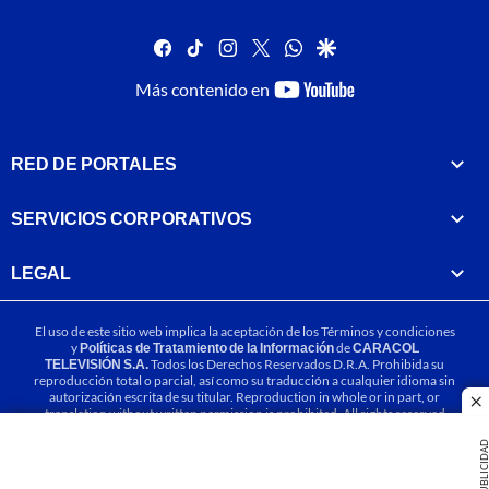
facebook
tiktok
instagram
twitter
whatsapp
google
youtube-
Más contenido en
footer
RED DE PORTALES
SERVICIOS CORPORATIVOS
LEGAL
El uso de este sitio web implica la aceptación de los
Términos y condiciones
y
Políticas de Tratamiento de la Información
de
CARACOL
TELEVISIÓN S.A.
Todos los Derechos Reservados D.R.A. Prohibida su
reproducción total o parcial, así como su traducción a cualquier idioma sin
autorización escrita de su titular. Reproduction in whole or in part, or
cl
translation without written permission is prohibited. All rights reserved
2025.
PUBLICIDA
MIEMBRO DE: