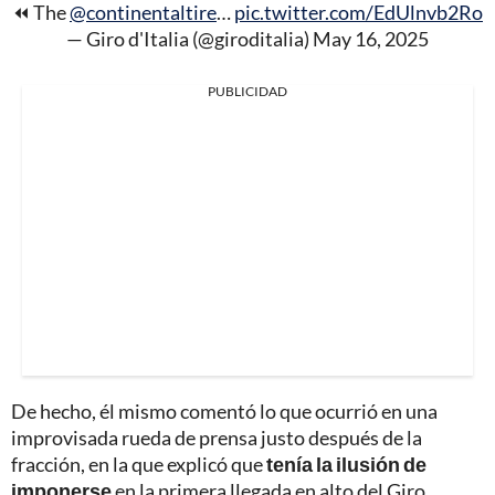
⏪ The
@continentaltire
…
pic.twitter.com/EdUlnvb2Ro
— Giro d'Italia (@giroditalia)
May 16, 2025
PUBLICIDAD
De hecho, él mismo comentó lo que ocurrió en una
improvisada rueda de prensa justo después de la
fracción, en la que explicó que
tenía la ilusión de
imponerse
en la primera llegada en alto del Giro.