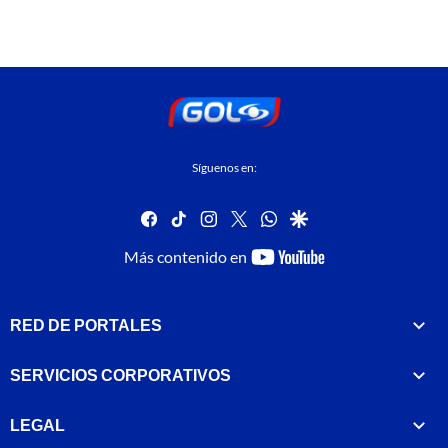
Síguenos en:
facebook
tiktok
instagram
twitter
whatsapp
google
youtube-
Más contenido en
footer
RED DE PORTALES
SERVICIOS CORPORATIVOS
LEGAL