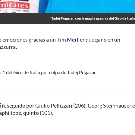
Tadej Pogacar, con la maglia azzurra del Giro de Italia
 emociones gracias a un
Tim Merlier
que ganó en un
zzurra'.
a 1 del Giro de Italia por culpa de Tadej Pogacar
ón
, seguido por
Giulio Pellizzari
(206); Georg Steinhauser 
aphilippe, quinto (101).