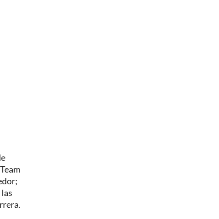
de
l Team
edor;
 las
rrera.