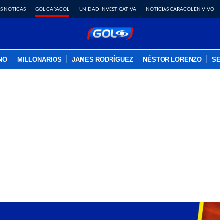
S NOTICAS
GOL CARACOL
UNIDAD INVESTIGATIVA
NOTICIAS CARACOL EN VIVO
INO
MILLONARIOS
JAMES RODRÍGUEZ
NÉSTOR LORENZO
SE
PUBLICIDAD