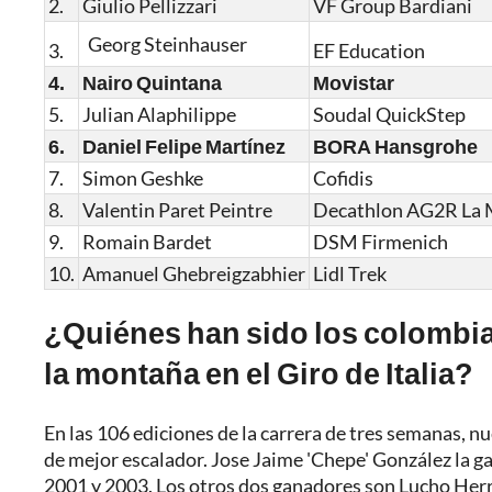
2.
Giulio Pellizzari
VF Group Bardiani
Georg Steinhauser
3.
EF Education
4.
Nairo Quintana
Movistar
5.
Julian Alaphilippe
Soudal QuickStep
6.
Daniel Felipe Martínez
BORA Hansgrohe
7.
Simon Geshke
Cofidis
8.
Valentin Paret Peintre
Decathlon AG2R La 
9.
Romain Bardet
DSM Firmenich
10.
Amanuel Ghebreigzabhier
Lidl Trek
¿Quiénes han sido los colombia
la montaña en el Giro de Italia?
En las 106 ediciones de la carrera de tres semanas, nu
de mejor escalador. Jose Jaime 'Chepe' González la 
2001 y 2003. Los otros dos ganadores son Lucho Herre