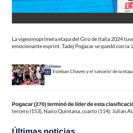
La vigesimoprimera etapa del
Giro de Italia 2024
tuvo
emocionante esprint. Tadej Pogacar se quedó con la 'a
Ciclismo
Esteban Chaves y el 'calvario' de la etap
Pogacar (270) terminó de líder de esta clasificaci
tercero (153), Nairo Quintana, cuarto (114); Julian Al
Últimas noticias