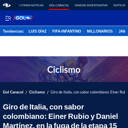
ÚLTIMAS NOTICAS
GOL CARACOL
UNIDAD INVESTIGATIVA
NOTICIAS
Tendencias:
LUIS DÍAZ
FIFA-INFANTINO
MILLONARIOS
JAM
PUBLICIDAD
/
/
Gol Caracol
Ciclismo
Giro de Italia, con sabor colombiano: Einer Rubi
Giro de Italia, con sabor
colombiano: Einer Rubio y Daniel
Martínez, en la fuga de la etapa 15