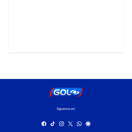
Síguenos en:
facebook
tiktok
instagram
twitter
whatsapp
google