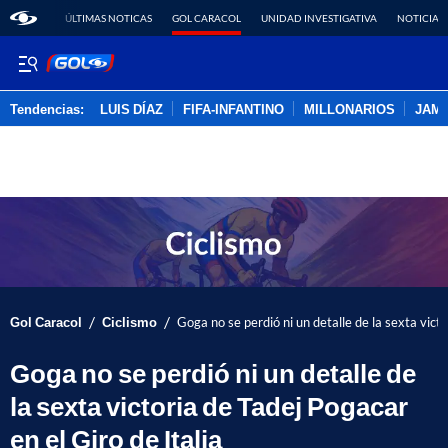
ÚLTIMAS NOTICAS
GOL CARACOL
UNIDAD INVESTIGATIVA
NOTICIAS
Tendencias:
LUIS DÍAZ
FIFA-INFANTINO
MILLONARIOS
JAM
PUBLICIDAD
/
/
Gol Caracol
Ciclismo
Goga no se perdió ni un detalle de la sexta victo
Goga no se perdió ni un detalle de
la sexta victoria de Tadej Pogacar
en el Giro de Italia