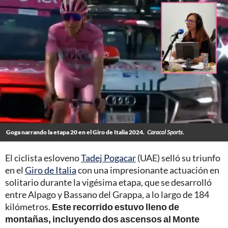
Goga narrando la etapa 20 en el Giro de Italia 2024.
Caracol Sports.
El ciclista esloveno
Tadej Pogacar
(UAE) selló su triunfo
en el
Giro de Italia
con una impresionante actuación en
solitario durante la vigésima etapa, que se desarrolló
entre Alpago y Bassano del Grappa, a lo largo de 184
kilómetros.
Este recorrido estuvo lleno de
montañas, incluyendo dos ascensos al Monte