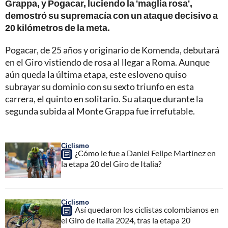
Grappa, y Pogacar, luciendo la 'maglia rosa',
demostró su supremacía con un ataque decisivo a
20 kilómetros de la meta.
Pogacar, de 25 años y originario de Komenda, debutará
en el Giro vistiendo de rosa al llegar a Roma. Aunque
aún queda la última etapa, este esloveno quiso
subrayar su dominio con su sexto triunfo en esta
carrera, el quinto en solitario. Su ataque durante la
segunda subida al Monte Grappa fue irrefutable.
Ciclismo
¿Cómo le fue a Daniel Felipe Martínez en
la etapa 20 del Giro de Italia?
Ciclismo
Así quedaron los ciclistas colombianos en
el Giro de Italia 2024, tras la etapa 20