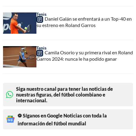
Tenis
Daniel Galán se enfrentará a un Top-40 en
su estreno en Roland Garros
Tenis
Camila Osorio y su primera rival en Roland
Garros 2024: nunca le ha podido ganar
Siga nuestro canal para tener las noticias de
nuestras figuras, del fútbol colombiano e
internacional.
⚽ Síganos en Google Noticias con toda la
información del fútbol mundial