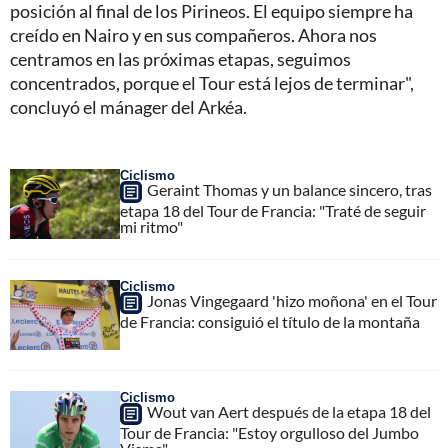
posición al final de los Pirineos. El equipo siempre ha
creído en Nairo y en sus compañeros. Ahora nos
centramos en las próximas etapas, seguimos
concentrados, porque el Tour está lejos de terminar",
concluyó el mánager del Arkéa.
Ciclismo
Geraint Thomas y un balance sincero, tras
etapa 18 del Tour de Francia: "Traté de seguir
mi ritmo"
Ciclismo
Jonas Vingegaard 'hizo moñona' en el Tour
de Francia: consiguió el título de la montaña
Ciclismo
Wout van Aert después de la etapa 18 del
Tour de Francia: "Estoy orgulloso del Jumbo