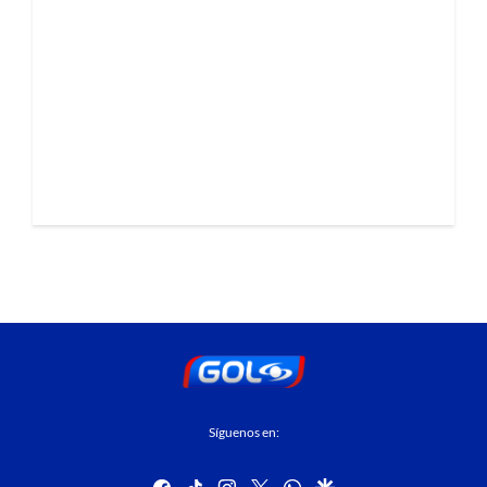
Síguenos en:
facebook
tiktok
instagram
twitter
whatsapp
google