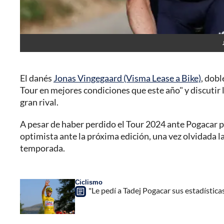
El danés
Jonas Vingegaard (Visma Lease a Bike)
, dob
Tour en mejores condiciones que este año" y discutir 
gran rival.
A pesar de haber perdido el Tour 2024 ante Pogacar 
optimista ante la próxima edición, una vez olvidada la 
temporada.
Ciclismo
"Le pedí a Tadej Pogacar sus estadísticas