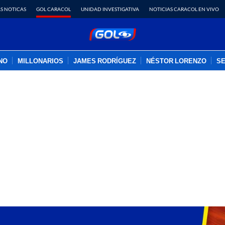
S NOTICAS
GOL CARACOL
UNIDAD INVESTIGATIVA
NOTICIAS CARACOL EN VIVO
INO
MILLONARIOS
JAMES RODRÍGUEZ
NÉSTOR LORENZO
SE
PUBLICIDAD