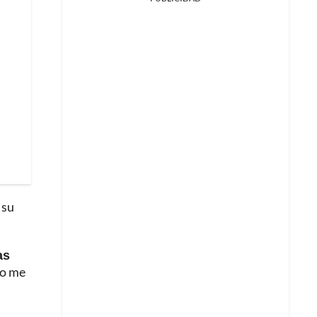
 su
as
mo me