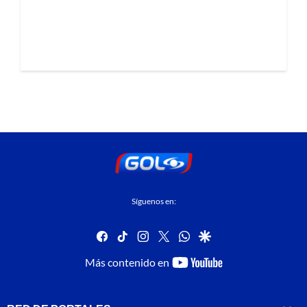
Síguenos en:
facebook
tiktok
instagram
twitter
whatsapp
google
youtube-
Más contenido en
footer