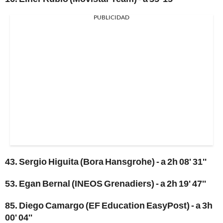
PUBLICIDAD
43. Sergio Higuita (Bora Hansgrohe) - a 2h 08' 31''
53. Egan Bernal (INEOS Grenadiers) - a 2h 19' 47''
85. Diego Camargo (EF Education EasyPost) - a 3h
00' 04''