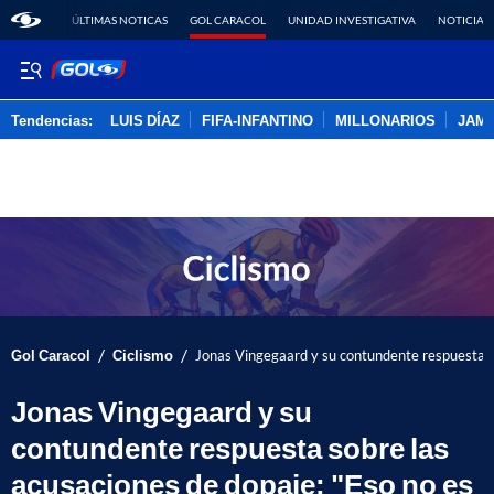
ÚLTIMAS NOTICAS
GOL CARACOL
UNIDAD INVESTIGATIVA
NOTICIAS
Tendencias:
LUIS DÍAZ
FIFA-INFANTINO
MILLONARIOS
JAM
PUBLICIDAD
/
/
Gol Caracol
Ciclismo
Jonas Vingegaard y su contundente respuesta so
Jonas Vingegaard y su
contundente respuesta sobre las
acusaciones de dopaje: "Eso no es