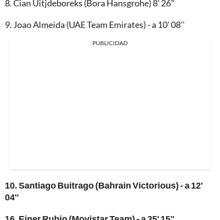
8. Cian Uitjdeboreks (Bora Hansgrohe) 8' 26"
9. Joao Almeida (UAE Team Emirates) - a 10' 08''
PUBLICIDAD
10. Santiago Buitrago (Bahrain Victorious) - a 12'
04''
16. Einer Rubio (Movistar Team) - a 35' 15''