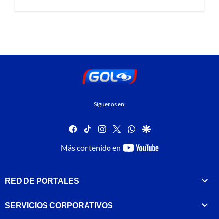
Síguenos en:
facebook
tiktok
instagram
twitter
whatsapp
google
youtube-
Más contenido en
footer
RED DE PORTALES
SERVICIOS CORPORATIVOS