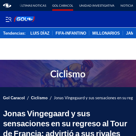
ÚLTIMAS NOTICAS
GOL CARACOL
UNIDAD INVESTIGATIVA
NOTICIAS
Tendencias:
LUIS DÍAZ
FIFA-INFANTINO
MILLONARIOS
JAM
PUBLICIDAD
/
/
Gol Caracol
Ciclismo
Jonas Vingegaard y sus sensaciones en su regreso
Jonas Vingegaard y sus
sensaciones en su regreso al Tour
de Francia: advirtió a sus rivales