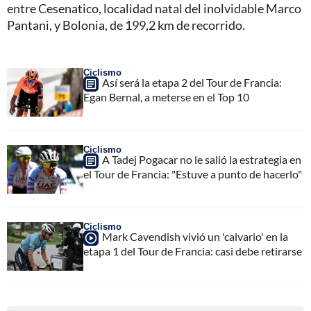
entre Cesenatico, localidad natal del inolvidable Marco
Pantani, y Bolonia, de 199,2 km de recorrido.
Ciclismo
Así será la etapa 2 del Tour de Francia:
Egan Bernal, a meterse en el Top 10
Ciclismo
A Tadej Pogacar no le salió la estrategia en
el Tour de Francia: "Estuve a punto de hacerlo"
Ciclismo
Mark Cavendish vivió un 'calvario' en la
etapa 1 del Tour de Francia: casi debe retirarse