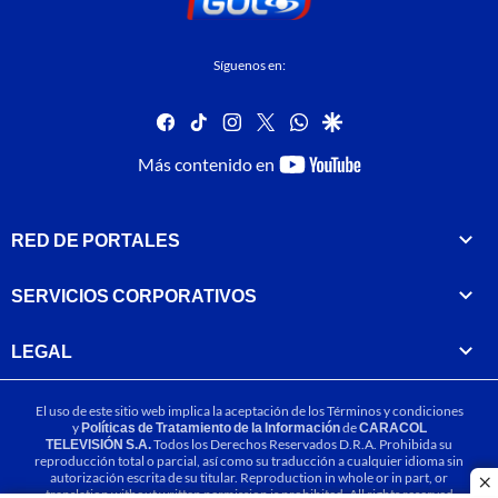
Síguenos en:
facebook
tiktok
instagram
twitter
whatsapp
google
youtube-
Más contenido en
footer
RED DE PORTALES
SERVICIOS CORPORATIVOS
LEGAL
El uso de este sitio web implica la aceptación de los
Términos y condiciones
y
Políticas de Tratamiento de la Información
de
CARACOL
TELEVISIÓN S.A.
Todos los Derechos Reservados D.R.A. Prohibida su
reproducción total o parcial, así como su traducción a cualquier idioma sin
autorización escrita de su titular. Reproduction in whole or in part, or
cl
translation without written permission is prohibited. All rights reserved