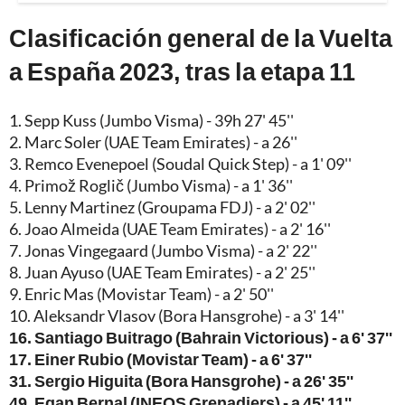
Clasificación general de la Vuelta
a España 2023, tras la etapa 11
1. Sepp Kuss (Jumbo Visma) - 39h 27' 45''
2. Marc Soler (UAE Team Emirates) - a 26''
3. Remco Evenepoel (Soudal Quick Step) - a 1' 09''
4. Primož Roglič (Jumbo Visma) - a 1' 36''
5. Lenny Martinez (Groupama FDJ) - a 2' 02''
6. Joao Almeida (UAE Team Emirates) - a 2' 16''
7. Jonas Vingegaard (Jumbo Visma) - a 2' 22''
8. Juan Ayuso (UAE Team Emirates) - a 2' 25''
9. Enric Mas (Movistar Team) - a 2' 50''
10. Aleksandr Vlasov (Bora Hansgrohe) - a 3' 14''
16. Santiago Buitrago (Bahrain Victorious) - a 6' 37''
17. Einer Rubio (Movistar Team) - a 6' 37''
31. Sergio Higuita (Bora Hansgrohe) - a 26' 35''
49. Egan Bernal (INEOS Grenadiers) - a 45' 11''