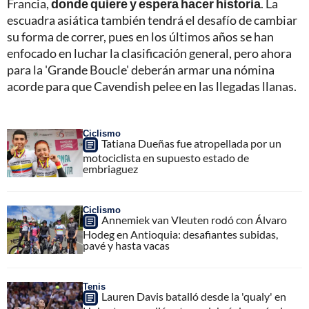
Francia,
donde quiere y espera hacer historia
. La
escuadra asiática también tendrá el desafío de cambiar
su forma de correr, pues en los últimos años se han
enfocado en luchar la clasificación general, pero ahora
para la 'Grande Boucle' deberán armar una nómina
acorde para que Cavendish pelee en las llegadas llanas.
Ciclismo
Tatiana Dueñas fue atropellada por un
motociclista en supuesto estado de
embriaguez
Ciclismo
Annemiek van Vleuten rodó con Álvaro
Hodeg en Antioquia: desafiantes subidas,
pavé y hasta vacas
Tenis
Lauren Davis batalló desde la 'qualy' en