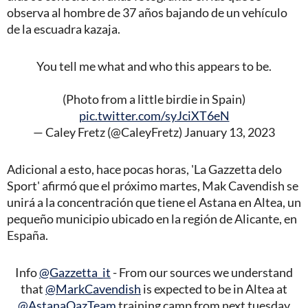
observa al hombre de 37 años bajando de un vehículo
de la escuadra kazaja.
You tell me what and who this appears to be.
(Photo from a little birdie in Spain)
pic.twitter.com/syJciXT6eN
— Caley Fretz (@CaleyFretz)
January 13, 2023
Adicional a esto, hace pocas horas, 'La Gazzetta delo
Sport' afirmó que el próximo martes, Mak Cavendish se
unirá a la concentración que tiene el Astana en Altea, un
pequeño municipio ubicado en la región de Alicante, en
España.
Info
@Gazzetta_it
- From our sources we understand
that
@MarkCavendish
is expected to be in Altea at
@AstanaQazTeam
training camp from next tuesday