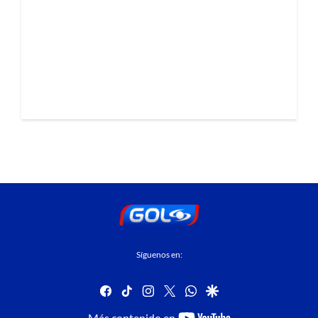
Síguenos en:
facebook
tiktok
instagram
twitter
whatsapp
google
youtube-
Más contenido en