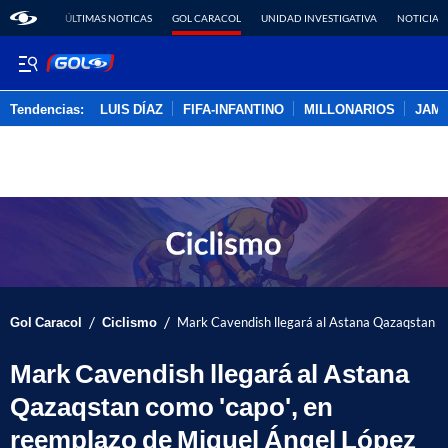
ÚLTIMAS NOTICAS
GOL CARACOL
UNIDAD INVESTIGATIVA
NOTICIAS
Tendencias:
LUIS DÍAZ
FIFA-INFANTINO
MILLONARIOS
JAM
PUBLICIDAD
/
/
Gol Caracol
Ciclismo
Mark Cavendish llegará al Astana Qazaqstan co
Mark Cavendish llegará al Astana
Qazaqstan como 'capo', en
reemplazo de Miguel Ángel López