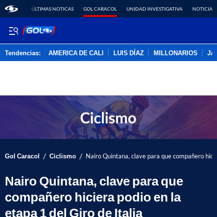
ÚLTIMAS NOTICAS
GOL CARACOL
UNIDAD INVESTIGATIVA
NOTICIAS
Tendencias:
AMERICA DE CALI
LUIS DÍAZ
MILLONARIOS
JA
PUBLICIDAD
/
/
Gol Caracol
Ciclismo
Nairo Quintana, clave para que compañero hicier
Nairo Quintana, clave para que
compañero hiciera podio en la
etapa 1 del Giro de Italia