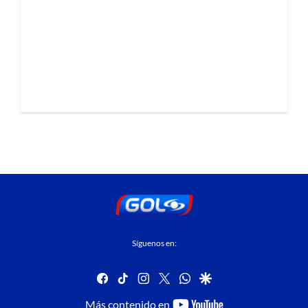
Síguenos en:
facebook
tiktok
instagram
twitter
whatsapp
google
youtube-
Más contenido en