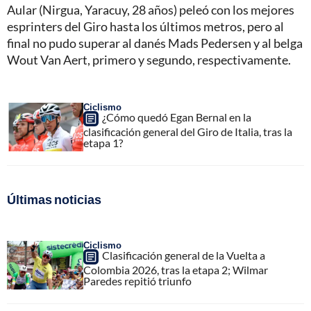
Aular (Nirgua, Yaracuy, 28 años) peleó con los mejores
esprinters del Giro hasta los últimos metros, pero al
final no pudo superar al danés Mads Pedersen y al belga
Wout Van Aert, primero y segundo, respectivamente.
Ciclismo
¿Cómo quedó Egan Bernal en la
clasificación general del Giro de Italia, tras la
etapa 1?
Últimas noticias
Ciclismo
Clasificación general de la Vuelta a
Colombia 2026, tras la etapa 2; Wilmar
Paredes repitió triunfo