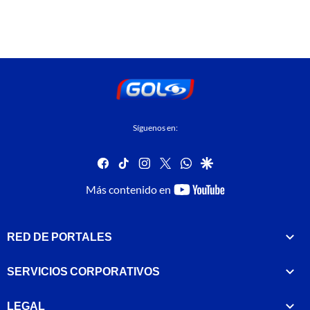
Síguenos en:
facebook
tiktok
instagram
twitter
whatsapp
google
youtube-
Más contenido en
footer
RED DE PORTALES
SERVICIOS CORPORATIVOS
LEGAL