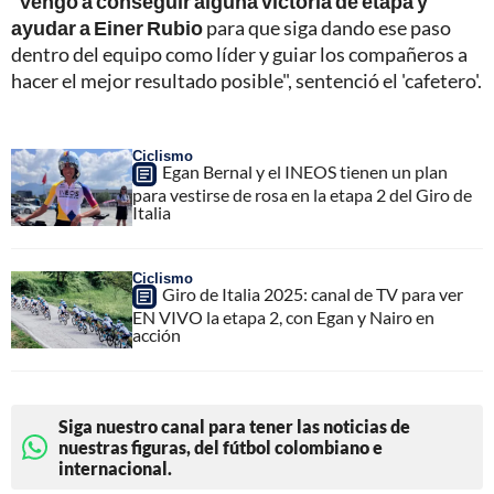
"
Vengo a conseguir alguna victoria de etapa y
ayudar a Einer Rubio
para que siga dando ese paso
dentro del equipo como líder y guiar los compañeros a
hacer el mejor resultado posible", sentenció el 'cafetero'.
Ciclismo
Egan Bernal y el INEOS tienen un plan
para vestirse de rosa en la etapa 2 del Giro de
Italia
Ciclismo
Giro de Italia 2025: canal de TV para ver
EN VIVO la etapa 2, con Egan y Nairo en
acción
Siga nuestro canal para tener las noticias de
nuestras figuras, del fútbol colombiano e
internacional.