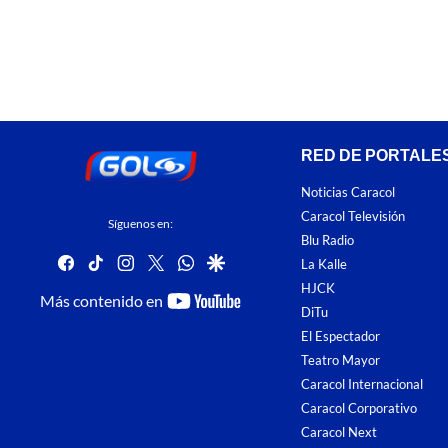
RED DE PORTALE
Noticias Caracol
Caracol Televisión
Síguenos en:
Blu Radio
facebook
tiktok
instagram
twitter
whatsapp
google
La Kalle
HJCK
youtube-
Más contenido en
DiTu
footer
El Espectador
Teatro Mayor
Caracol Internacional
Caracol Corporativo
Caracol Next