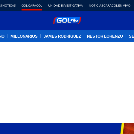
S NOTICAS
GOL CARACOL
UNIDAD INVESTIGATIVA
NOTICIAS CARACOL EN VIVO
INO
MILLONARIOS
JAMES RODRÍGUEZ
NÉSTOR LORENZO
SE
PUBLICIDAD