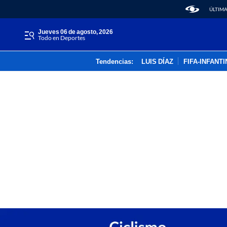
ÚLTIMA
jueves 06 de agosto, 2026
Todo en Deportes
Tendencias:
LUIS DÍAZ
FIFA-INFANT