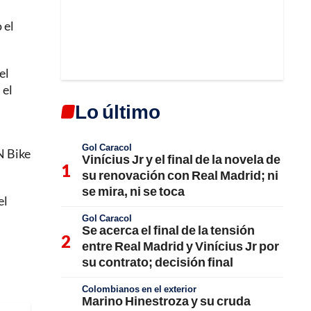
 el
el
 el
Lo último
.
Gol Caracol
N Bike
Vinícius Jr y el final de la novela de
su renovación con Real Madrid; ni
se mira, ni se toca
el
Gol Caracol
Se acerca el final de la tensión
entre Real Madrid y Vinícius Jr por
su contrato; decisión final
Colombianos en el exterior
Marino Hinestroza y su cruda