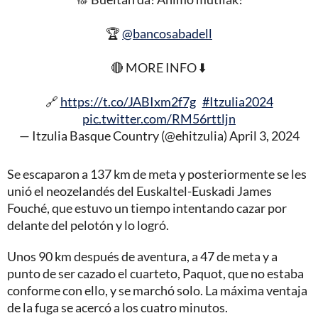
🏆
@bancosabadell
🔴 MORE INFO ⬇️
🔗
https://t.co/JABIxm2f7g
#Itzulia2024
pic.twitter.com/RM56rttljn
— Itzulia Basque Country (@ehitzulia)
April 3, 2024
Se escaparon a 137 km de meta y posteriormente se les
unió el neozelandés del Euskaltel-Euskadi James
Fouché, que estuvo un tiempo intentando cazar por
delante del pelotón y lo logró.
Unos 90 km después de aventura, a 47 de meta y a
punto de ser cazado el cuarteto, Paquot, que no estaba
conforme con ello, y se marchó solo. La máxima ventaja
de la fuga se acercó a los cuatro minutos.