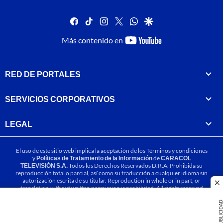
facebook
tiktok
instagram
twitter
whatsapp
google
youtube-
Más contenido en
footer
RED DE PORTALES
SERVICIOS CORPORATIVOS
LEGAL
El uso de este sitio web implica la aceptación de los
Términos y condiciones
y
Políticas de Tratamiento de la Información
de
CARACOL
TELEVISIÓN S.A.
Todos los Derechos Reservados D.R.A. Prohibida su
reproducción total o parcial, así como su traducción a cualquier idioma sin
autorización escrita de su titular. Reproduction in whole or in part, or
cl
translation without written permission is prohibited. All rights reserved
2025.
PUBLICIDA
MIEMBRO DE: