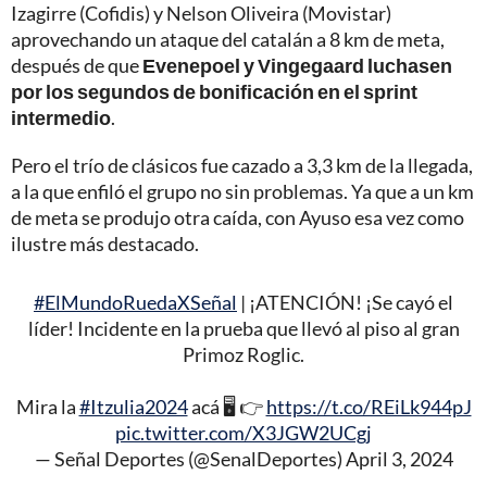
Izagirre (Cofidis) y Nelson Oliveira (Movistar)
aprovechando un ataque del catalán a 8 km de meta,
después de que
Evenepoel y Vingegaard luchasen
por los segundos de bonificación en el sprint
intermedio
.
Pero el trío de clásicos fue cazado a 3,3 km de la llegada,
a la que enfiló el grupo no sin problemas. Ya que a un km
de meta se produjo otra caída, con Ayuso esa vez como
ilustre más destacado.
#ElMundoRuedaXSeñal
| ¡ATENCIÓN! ¡Se cayó el
líder! Incidente en la prueba que llevó al piso al gran
Primoz Roglic.
Mira la
#Itzulia2024
acá 🖥 👉
https://t.co/REiLk944pJ
pic.twitter.com/X3JGW2UCgj
— Señal Deportes (@SenalDeportes)
April 3, 2024