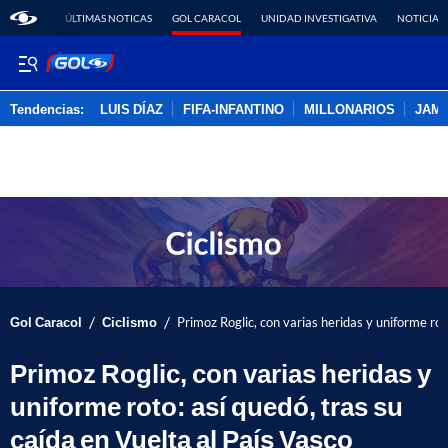
ÚLTIMAS NOTICAS
GOL CARACOL
UNIDAD INVESTIGATIVA
NOTICIAS
Tendencias:
LUIS DÍAZ
FIFA-INFANTINO
MILLONARIOS
JAM
PUBLICIDAD
/
/
Gol Caracol
Ciclismo
Primoz Roglic, con varias heridas y uniforme rot
Primoz Roglic, con varias heridas y
uniforme roto: así quedó, tras su
caída en Vuelta al País Vasco