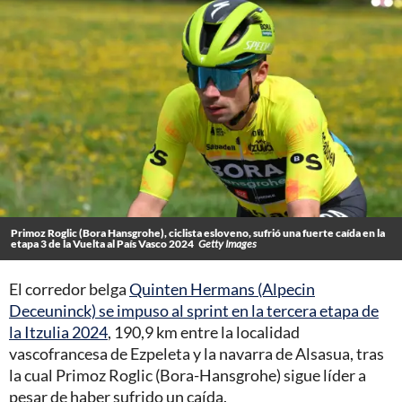
Primoz Roglic (Bora Hansgrohe), ciclista esloveno, sufrió una fuerte caída en la
etapa 3 de la Vuelta al País Vasco 2024
Getty Images
El corredor belga
Quinten Hermans (Alpecin
Deceuninck) se impuso al sprint en la tercera etapa de
la Itzulia 2024
, 190,9 km entre la localidad
vascofrancesa de Ezpeleta y la navarra de Alsasua, tras
la cual Primoz Roglic (Bora-Hansgrohe) sigue líder a
pesar de haber sufrido un caída.