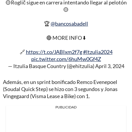
🟡Roglič sigue en carrera intentando llegar al pelotón
🟡
🏆
@bancosabadell
🔴 MORE INFO ⬇️
🔗
https://t.co/JABIxm2f7g
#Itzulia2024
pic.twitter.com/6huMw0Gf4Z
— Itzulia Basque Country (@ehitzulia)
April 3, 2024
Además, en un sprint bonificado Remco Evenepoel
(Soudal Quick Step) se hizo con 3 segundos y Jonas
Vingegaard (Visma Lease a Bike) con 1.
PUBLICIDAD