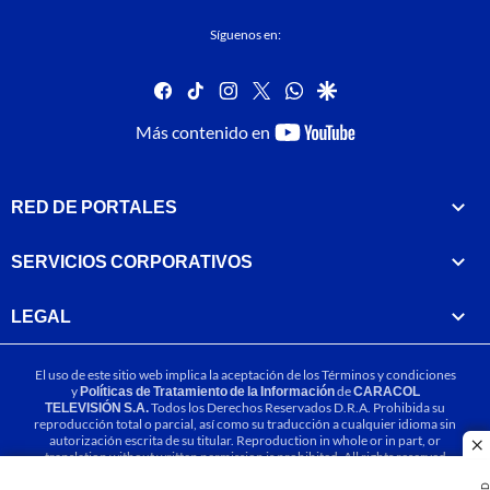
Síguenos en:
facebook
tiktok
instagram
twitter
whatsapp
google
youtube-
Más contenido en
footer
RED DE PORTALES
SERVICIOS CORPORATIVOS
LEGAL
El uso de este sitio web implica la aceptación de los
Términos y condiciones
y
Políticas de Tratamiento de la Información
de
CARACOL
TELEVISIÓN S.A.
Todos los Derechos Reservados D.R.A. Prohibida su
reproducción total o parcial, así como su traducción a cualquier idioma sin
autorización escrita de su titular. Reproduction in whole or in part, or
cl
translation without written permission is prohibited. All rights reserved
2025.