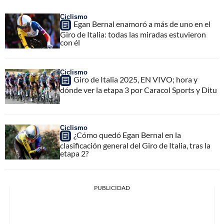
Ciclismo
Egan Bernal enamoró a más de uno en el
Giro de Italia: todas las miradas estuvieron
con él
Ciclismo
Giro de Italia 2025, EN VIVO; hora y
dónde ver la etapa 3 por Caracol Sports y Ditu
Ciclismo
¿Cómo quedó Egan Bernal en la
clasificación general del Giro de Italia, tras la
etapa 2?
PUBLICIDAD