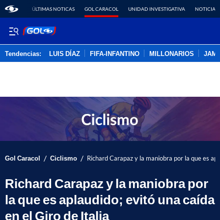
ÚLTIMAS NOTICAS
GOL CARACOL
UNIDAD INVESTIGATIVA
NOTICIAS
Tendencias:
LUIS DÍAZ
FIFA-INFANTINO
MILLONARIOS
JAM
PUBLICIDAD
/
/
Gol Caracol
Ciclismo
Richard Carapaz y la maniobra por la que es apla
Richard Carapaz y la maniobra por
la que es aplaudido; evitó una caída
en el Giro de Italia